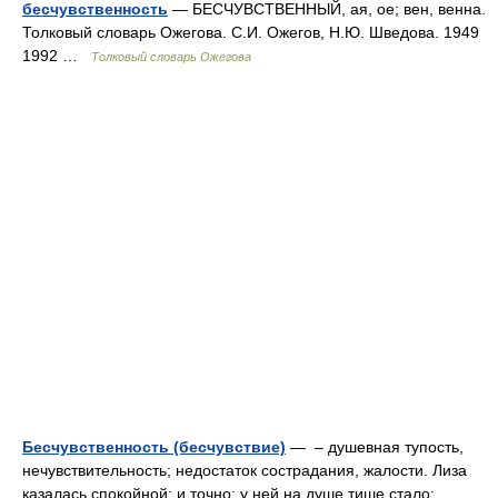
бесчувственность
— БЕСЧУВСТВЕННЫЙ, ая, ое; вен, венна.
Толковый словарь Ожегова. С.И. Ожегов, Н.Ю. Шведова. 1949
1992 …
Толковый словарь Ожегова
Бесчувственность (бесчувствие)
— – душевная тупость,
нечувствительность; недостаток сострадания, жалости. Лиза
казалась спокойной; и точно: у ней на душе тише стало;