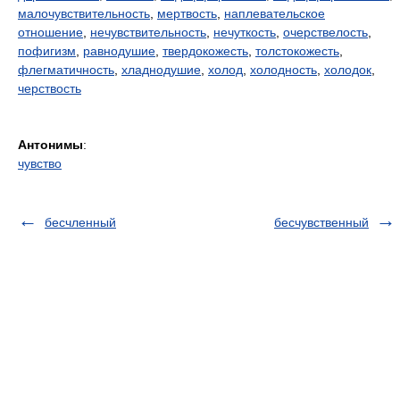
малочувствительность
,
мертвость
,
наплевательское
отношение
,
нечувствительность
,
нечуткость
,
очерствелость
,
пофигизм
,
равнодушие
,
твердокожесть
,
толстокожесть
,
флегматичность
,
хладнодушие
,
холод
,
холодность
,
холодок
,
черствость
Антонимы
:
чувство
бесчленный
бесчувственный