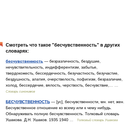
Смотреть что такое "бесчувственность" в других
словарях:
бесчувственность
— безразличность, бездушие,
нечувствительность, индифферентизм, забытье,
твердокожесть, бессердечность, безучастность, безучастие,
бездушность, апатия, очерствелость, пофигизм, безразличие,
холод, бессердечие, вялость, черствость, бесчувствие,… …
Словарь синонимов
БЕСЧУВСТВЕННОСТЬ
— [ус], бесчувственности, мн. нет, жен.
Бесчувственное отношение ко всему или к чему нибудь.
Обнаруживать полную бесчувственность. Толковый словарь
Ушакова. Д.Н. Ушаков. 1935 1940 …
Толковый словарь Ушакова