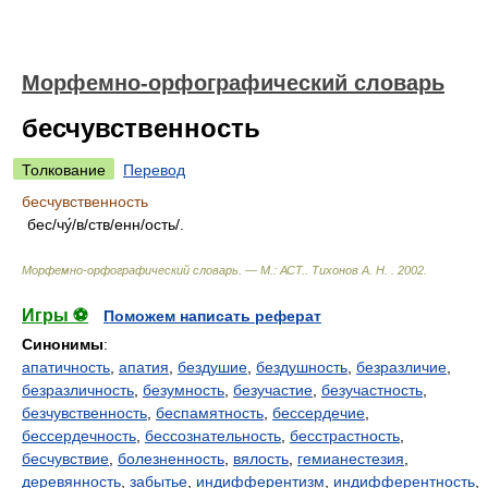
Морфемно-орфографический словарь
бесчувственность
Толкование
Перевод
бесчувственность
бес/чу́/в/ств/енн/ость/.
Морфемно-орфографический словарь. — М.: АСТ.
.
Тихонов А. Н.
.
2002
.
Игры ⚽
Поможем написать реферат
Синонимы
:
апатичность
,
апатия
,
бездушие
,
бездушность
,
безразличие
,
безразличность
,
безумность
,
безучастие
,
безучастность
,
безчувственность
,
беспамятность
,
бессердечие
,
бессердечность
,
бессознательность
,
бесстрастность
,
бесчувствие
,
болезненность
,
вялость
,
гемианестезия
,
деревянность
,
забытье
,
индифферентизм
,
индифферентность
,